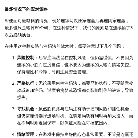
最坏情况下的应对策略
即使面对最糟糕的情况，例如连续两次庄家连赢后再连闲家连赢，
最多也只是输掉60个码。在这种情况下，我们的原则是在连续输了3
次后必须换台。
在使用这种胜负路与注码法的战术时，需要注意以下几个问题：
风险控制
：尽管注码法旨在控制风险，但仍需谨慎。不要因为
连续的小胜而过度自信，也不要因为连续的大输而情绪失控。
保持理性和冷静，时刻注意资金管理。
严格执行
：无论采用何种注码法，都要严格执行，不要随意变
动或追加注码。过度的贪婪或恐惧都会影响到你的决策，导致
损失。
寻找机会
：虽然胜负路与注码法有助于控制风险和抓住机会，
但仍需谨慎选择进场时机。在确定局势有利时再加大投入，而
在不利时则退回保守，以保证风险在可控范围内。
情绪管理
：在游戏中保持良好的心态非常重要。不管是连赢还