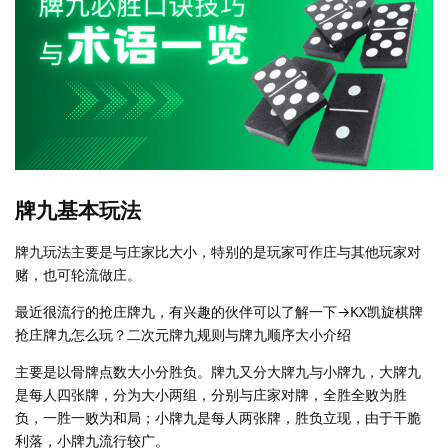
牌九基本玩法
牌九玩法主要是与庄家比大小，特别的是玩家可作庄与其他玩家对
赌，也可轮流做庄。
最近很流行的抢庄牌九，有兴趣的伙伴可以了解一下→KX凯旋棋牌
抢庄牌九怎么玩？二次元牌九规则与牌九顺序大小介绍
主要是以骨牌点数大小分胜负。牌九又分大牌九与小牌九，大牌九
是每人四张牌，分为大小两组，分别与庄家对牌，全胜全败为胜
负，一胜一败为和局；小牌九是每人两张牌，胜负立现，由于干脆
利落，小牌九流行较广。