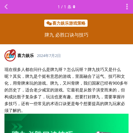
1
/
1
条
喜力娱乐游戏策略
牌九 必胜口诀与技巧
喜力娱乐
2024年7月2日
现在很多人都在问什么是牌九呀？怎么玩呀？牌九技巧又是什么
呢？其实，牌九是个挺有意思的游戏，里面融合了运气、技巧和文
化，用骨牌来玩的游戏。牌九，又叫骨牌，我们国家已经有900多年
的历史了，适合老少咸宜的游戏。它最初是从骰子演变而来的，但
构成比骰子复杂多了，玩法也更有趣。想要打好牌九，需要掌握许
多技巧，还有一些常见的术语口诀更是每个想要提高的牌九玩家必
须了解的。