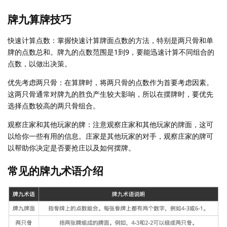
牌九算牌技巧
快速计算点数：掌握快速计算牌面点数的方法，特别是两只骨和单
牌的点数总和。牌九的点数范围是1到9，要能迅速计算不同组合的
点数，以做出决策。
优先考虑两只骨：在算牌时，将两只骨的点数作为首要考虑因素。
这两只骨通常对牌九的胜负产生较大影响，所以在摆牌时，要优先
选择点数较高的两只骨组合。
观察庄家和其他玩家的牌：注意观察庄家和其他玩家的牌面，这可
以给你一些有用的信息。庄家是其他玩家的对手，观察庄家的牌可
以帮助你决定是否要抢庄以及如何摆牌。
常见的牌九术语介绍