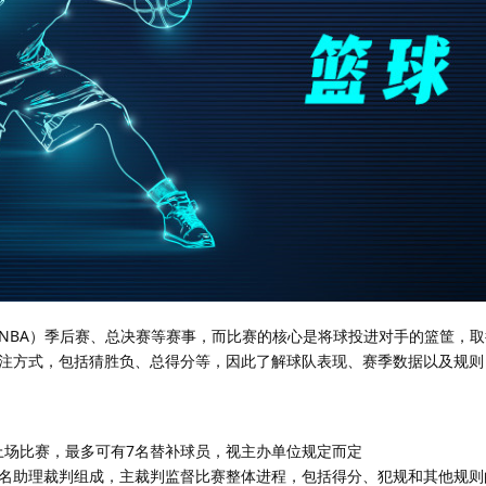
NBA）季后赛、总决赛等赛事，而比赛的核心是将球投进对手的篮筐，
注方式，包括猜胜负、总得分等，因此了解球队表现、赛季数据以及规则
员上场比赛，最多可有7名替补球员，视主办单位规定而定
和2名助理裁判组成，主裁判监督比赛整体进程，包括得分、犯规和其他规