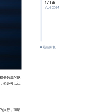
1
/
1
条
八月 2024
最新回复
取得分数高的队
，势必可以让
则的执行，而助