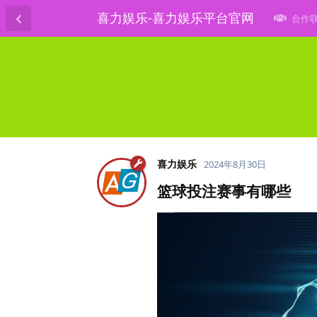
喜力娱乐-喜力娱乐平台官网
合作联系
喜力娱乐
2024年8月30日
篮球投注赛事有哪些