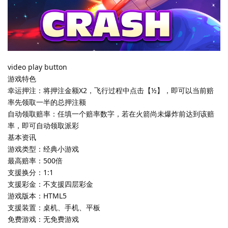
video play button
游戏特色
幸运押注：将押注金额X2，飞行过程中点击【½】，即可以当前赔
率先领取一半的总押注额
自动领取赔率：任填一个赔率数字，若在火箭尚未爆炸前达到该赔
率，即可自动领取派彩
基本资讯
游戏类型：经典小游戏
最高赔率：500倍
支援换分：1:1
支援彩金：不支援四层彩金
游戏版本：HTML5
支援装置：桌机、手机、平板
免费游戏：无免费游戏