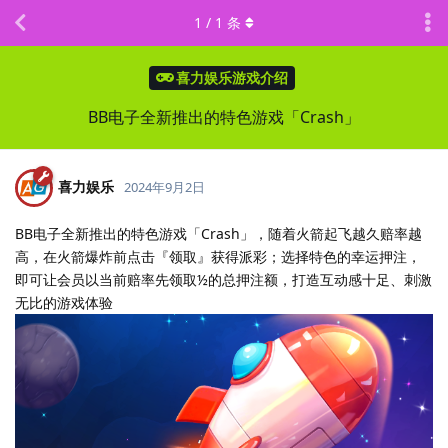
1
/
1
条
喜力娱乐游戏介绍
BB电子全新推出的特色游戏「Crash」
喜力娱乐
2024年9月2日
BB电子全新推出的特色游戏「Crash」，随着火箭起飞越久赔率越
高，在火箭爆炸前点击『领取』获得派彩；选择特色的幸运押注，
即可让会员以当前赔率先领取½的总押注额，打造互动感十足、刺激
无比的游戏体验