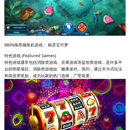
BBIN推荐捕鱼机游戏： 精灵宝可梦
特色游戏 (Featured Games)
特色游戏通常包括消除类游戏、宾果游戏等益智类游戏，是许多平
台的明星项目。消除类游戏如「糖果派对」系列，通过关卡式玩法
和高倍率奖励，成为玩家的热门选择，广受喜爱。