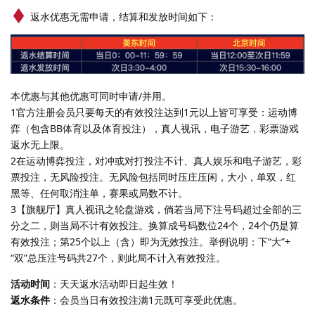
返水优惠无需申请，结算和发放时间如下：
本优惠与其他优惠可同时申请/并用。
1官方注册会员只要每天的有效投注达到1元以上皆可享受：运动博
弈（包含BB体育以及体育投注），真人视讯，电子游艺，彩票游戏
返水无上限。
2在运动博弈投注，对冲或对打投注不计、真人娱乐和电子游艺，彩
票投注，无风险投注。无风险包括同时压庄压闲，大小，单双，红
黑等、任何取消注单，赛果或局数不计。
3【旗舰厅】真人视讯之轮盘游戏，倘若当局下注号码超过全部的三
分之二，则当局不计有效投注。换算成号码数位24个，24个仍是算
有效投注；第25个以上（含）即为无效投注。举例说明：下“大”+
“双”总压注号码共27个，则此局不计入有效投注。
活动时间
：天天返水活动即日起生效！
返水条件
：会员当日有效投注满1元既可享受此优惠。