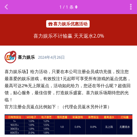
1
/
1
条
喜力娱乐优惠活动
喜力娱乐不计输赢 天天返水2.0%
喜力娱乐
2024年4月26日
喜力娱乐场】给力活动，只要在本公司注册会员成功充值，投注您
最喜爱的娱乐游戏，有效投注1元起即可享受所有游戏的返点优惠，
最高可达2%无上限返点，活动如此给力，您还在等什么呢？超值回
馈，贴心服务，最佳信誉，打造娱乐盛宴。喜力娱乐场期待您的光
临！
官方注册会员返点比例如下：（代理会员返水另外计算）