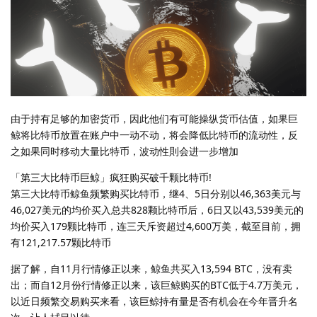
由于持有足够的加密货币，因此他们有可能操纵货币估值，如果巨
鲸将比特币放置在账户中一动不动，将会降低比特币的流动性，反
之如果同时移动大量比特币，波动性則会进一步增加
「第三大比特币巨鲸」疯狂购买破千颗比特币!
第三大比特币鲸鱼频繁购买比特币，继4、5日分别以46,363美元与
46,027美元的均价买入总共828颗比特币后，6日又以43,539美元的
均价买入179颗比特币，连三天斥资超过4,600万美，截至目前，拥
有121,217.57颗比特币
据了解，自11月行情修正以来，鲸鱼共买入13,594 BTC，没有卖
出；而自12月份行情修正以来，该巨鲸购买的BTC低于4.7万美元，
以近日频繁交易购买来看，该巨鲸持有量是否有机会在今年晋升名