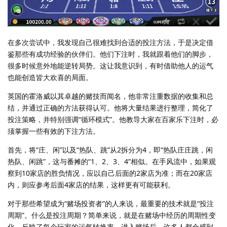
在多次尝试中，我发现自己很难找到合适的投注方法，于是决定借
鉴那些有成功经验的伙伴们。他们下注时，我就跟着他们的脚步，
很多时候意外地能逆转局势。这让我意识到，有时借助他人的运气
也能创造皆大欢喜的局面。
英国的霍洛威以其卓越的赌技而闻名，他非常注重数据的收集和总
结，并通过正确的方法获得认可。他将大量结果进行整理，简化了
投注策略，并特别强调“循环模式”。他教导大家在百家乐下注时，必
须掌握一些有效的下注方法。
首先，将“庄、闲”以及“热队、跳”从2拆分为4，即“热队庄庄跳，闲
热队、闲跳”，这与番摊的“1、2、3、4”相似。在手风流中，如果观
察到10家店的胜负情况，应以自己后面的2家店为准；而在20家店
内，则应参考后面4家店的结果，这样更有可能获利。
对于那些希望成为“赌场投资者”的人来说，最重要的技术就是“投注
周期”。什么是投注周期？简单来说，就是在赌场中经历的周期性变
化，反映了每个玩家的运气转换率。进入赌场后，许多人都会感到