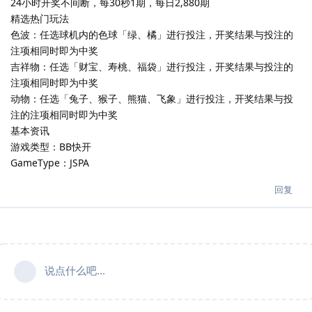
24小时开奖不间断，每30秒1期，每日2,880期
精选热门玩法
色波：任选球机内的色球「绿、橘」进行投注，开奖结果与投注的
注项相同时即为中奖
吉祥物：任选「财宝、寿桃、福袋」进行投注，开奖结果与投注的
注项相同时即为中奖
动物：任选「兔子、猴子、熊猫、飞象」进行投注，开奖结果与投
注的注项相同时即为中奖
基本资讯
游戏类型：BB快开
GameType：JSPA
回复
说点什么吧...