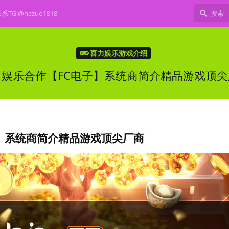
TG:@hezuo1818
喜力娱乐游戏介绍
力娱乐合作【FC电子】系统商简介精品游戏顶尖
】系统商简介精品游戏顶尖厂商