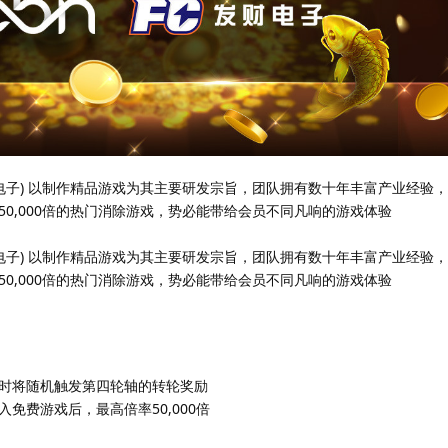
 (简称FC电子) 以制作精品游戏为其主要研发宗旨，团队拥有数十年丰富产业经
0,000倍的热门消除游戏，势必能带给会员不同凡响的游戏体验
 (简称FC电子) 以制作精品游戏为其主要研发宗旨，团队拥有数十年丰富产业经
0,000倍的热门消除游戏，势必能带给会员不同凡响的游戏体验
时将随机触发第四轮轴的转轮奖励
免费游戏后，最高倍率50,000倍