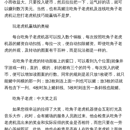
小而收益大。只要投入硬币，然后拉拉把一下，运气好的话，就可
以赚到数万美元。当然，也有高赌注吃角子老虎机及连线吃角子老
虎机让您打老虎机技巧能赢钱不是梦。
玩老虎机赢钱的奥秘
每台吃角子老虎机器可以投入数个铜板，每次按照吃角子老虎
机器的赌资自动扣抵，每拉一次，便自动扣除赌资。即使吃角子老
虎的外观，及转动的图案有千百种，而是玩法都是一样的。
在吃角子老虎的转动面板上的窗囗，可以看到九个位置(就像井
字游戏一样)，直的﹑横的﹑斜的都有三个的符号，每次投入的硬
币，便可以增加读图案的行数。同常的规则是若只放1枚硬币，就只
能赌中间横的那一列；放2枚则连上面一列也可以赌；放3枚的话就
再包含下一列。4枚时加上赌斜线、5枚时则连另一条斜线也能赌。
吃角子老虎：中大奖之后
如果您很幸运的拉得了大奖，吃角子老虎机器便会五彩灯光及
音乐大作，此时，会有赌场的服务人员跑过来。他会检查从吃角子
老虎机流出来的奖金和实际应得的奖金是否相符，而您只要在一旁
耐心等候即可。此外，他也会检查是否有人在吃角子老虎机上面做