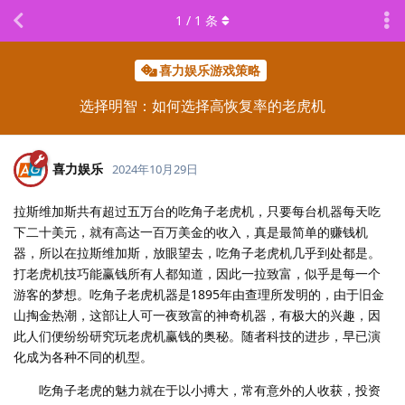
1
/
1
条
喜力娱乐游戏策略
选择明智：如何选择高恢复率的老虎机
喜力娱乐
2024年10月29日
拉斯维加斯共有超过五万台的吃角子老虎机，只要每台机器每天吃
下二十美元，就有高达一百万美金的收入，真是最简单的赚钱机
器，所以在拉斯维加斯，放眼望去，吃角子老虎机几乎到处都是。
打老虎机技巧能赢钱所有人都知道，因此一拉致富，似乎是每一个
游客的梦想。吃角子老虎机器是1895年由查理所发明的，由于旧金
山掏金热潮，这部让人可一夜致富的神奇机器，有极大的兴趣，因
此人们便纷纷研究玩老虎机赢钱的奥秘。随者科技的进步，早已演
化成为各种不同的机型。
吃角子老虎的魅力就在于以小搏大，常有意外的人收获，投资