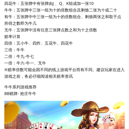
四花牛：五张牌中有张牌由J 、Q、K组成加一张10
牛牛：五张牌中三张一组为十的倍数组合且剩馀二张为十或二十
有牛：五张牌中中三张一组为十的倍数组合、剩馀两张之和取于点
所得之数即为牛几
无牛：五张牌中没有任意三张牌点数之和为十之倍数
赔率计算
四倍：五小牛、四炸、五花牛、四花牛
三倍：牛牛
二倍：牛九-牛七
一倍：牛六-牛一、无牛
※赔率倍数可能会因不同的线上游戏平台而有不同。建议玩家在进入
游戏之前，务必仔细阅读相关赔率资讯
牛牛系列游戏推荐
BB棋牌- 抢庄牛牛