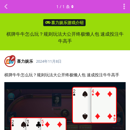
1
/
1
条
喜力娱乐游戏介绍
棋牌牛牛怎么玩？规则玩法大公开终极懒人包 速成投注牛
牛高手
喜力娱乐
2024年11月8日
棋牌牛牛怎么玩？规则玩法大公开终极懒人包 速成投注牛牛高手