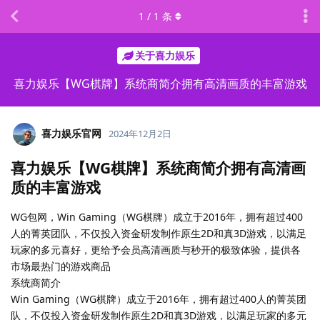
1
/
1
条
关于喜力娱乐
喜力娱乐【WG棋牌】系统商简介拥有高清画质的丰富游戏
喜力娱乐官网
2024年12月2日
喜力娱乐【WG棋牌】系统商简介拥有高清画
质的丰富游戏
WG包网，Win Gaming（WG棋牌）成立于2016年，拥有超过400
人的菁英团队，不仅投入资金研发制作原生2D和真3D游戏，以满足
玩家的多元喜好，更给予会员高清画质与秒开的极致体验，提供各
市场最热门的游戏商品
系统商简介
Win Gaming（WG棋牌）成立于2016年，拥有超过400人的菁英团
队，不仅投入资金研发制作原生2D和真3D游戏，以满足玩家的多元