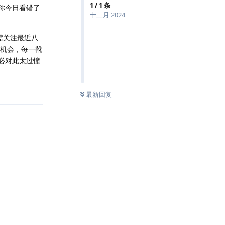
1
/
1
条
你今日看错了
十二月 2024
需关注最近八
的机会，每一靴
必对此太过憧
回复
最新回复