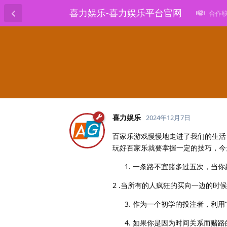
喜力娱乐-喜力娱乐平台官网
合作联系
喜力娱乐
2024年12月7日
百家乐游戏慢慢地走进了我们的生活
玩好百家乐就要掌握一定的技巧，今
一条路不宜赌多过五次，当你
2 .当所有的人疯狂的买向一边的
作为一个初学的投注者，利用
如果你是因为时间关系而赌路