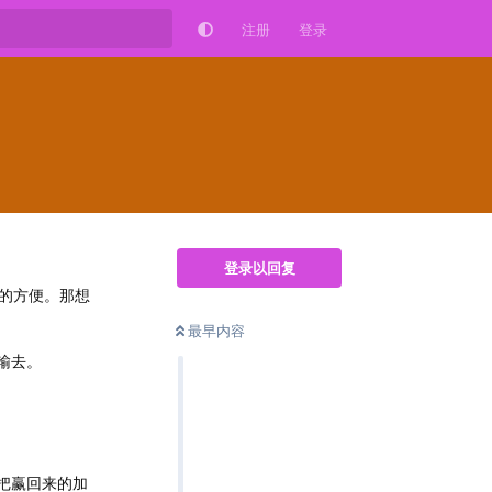
注册
登录
登录以回复
的方便。那想
最早内容
输去。
把赢回来的加