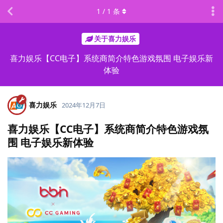
1
/
1
条
关于喜力娱乐
喜力娱乐【CC电子】系统商简介特色游戏氛围 电子娱乐新
体验
喜力娱乐
2024年12月7日
喜力娱乐【CC电子】系统商简介特色游戏氛
围 电子娱乐新体验