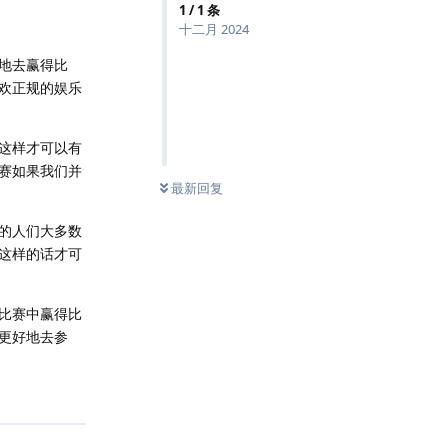
1
/
1
条
十二月 2024
地去赢得比
欢正规的娱乐
这样才可以有
赛如果我们并
最新回复
的人们大多数
这样的话才可
比赛中赢得比
更好地去参
回复