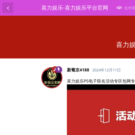
喜力娱乐-喜力娱乐平台官网
合作联系
喜力
新葡京4188
2024年12月11日
喜力娱乐PS电子联名活动专区包网