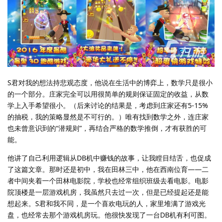
S君对我的想法持悲观态度，他说在生活中的博弈上，数学只是很小
的一个部分。庄家完全可以用很简单的规则保证固定的收益，从数
学上入手希望很小。（后来讨论的结果是，考虑到庄家还有5-15%
的抽税，我的策略显然是不可行的。）唯有找到数学之外，连庄家
也未曾意识到的“潜规则”，再结合严格的数学推倒，才有获胜的可
能。
他讲了自己利用逻辑从DB机中赚钱的故事，让我瞠目结舌，也促成
了这篇文章。那时还是初中，我在田林三中，他在西南位育——二
者中间夹着一个田林电影院，学校也经常组织班级去看电影。电影
院顶楼是一层游戏机房，我虽然只去过一次，但是已经提起还是能
想起来。S君和我不同，是一个喜欢电玩的人，家里堆满了游戏光
盘，也经常去那个游戏机房玩。他很快发现了一台DB机有利可图。