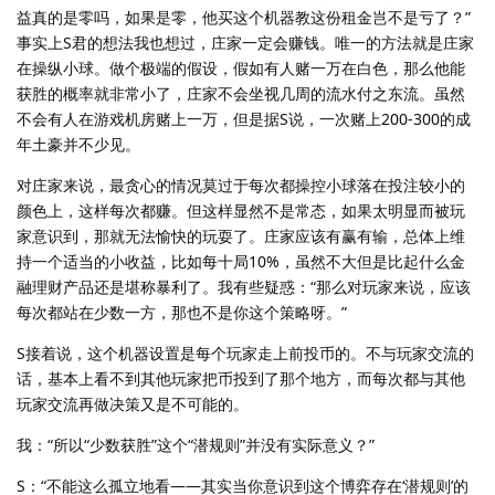
益真的是零吗，如果是零，他买这个机器教这份租金岂不是亏了？”
事实上S君的想法我也想过，庄家一定会赚钱。唯一的方法就是庄家
在操纵小球。做个极端的假设，假如有人赌一万在白色，那么他能
获胜的概率就非常小了，庄家不会坐视几周的流水付之东流。虽然
不会有人在游戏机房赌上一万，但是据S说，一次赌上200-300的成
年土豪并不少见。
对庄家来说，最贪心的情况莫过于每次都操控小球落在投注较小的
颜色上，这样每次都赚。但这样显然不是常态，如果太明显而被玩
家意识到，那就无法愉快的玩耍了。庄家应该有赢有输，总体上维
持一个适当的小收益，比如每十局10%，虽然不大但是比起什么金
融理财产品还是堪称暴利了。我有些疑惑：“那么对玩家来说，应该
每次都站在少数一方，那也不是你这个策略呀。”
S接着说，这个机器设置是每个玩家走上前投币的。不与玩家交流的
话，基本上看不到其他玩家把币投到了那个地方，而每次都与其他
玩家交流再做决策又是不可能的。
我：“所以“少数获胜”这个“潜规则”并没有实际意义？”
S：“不能这么孤立地看——其实当你意识到这个博弈存在‘潜规则’的