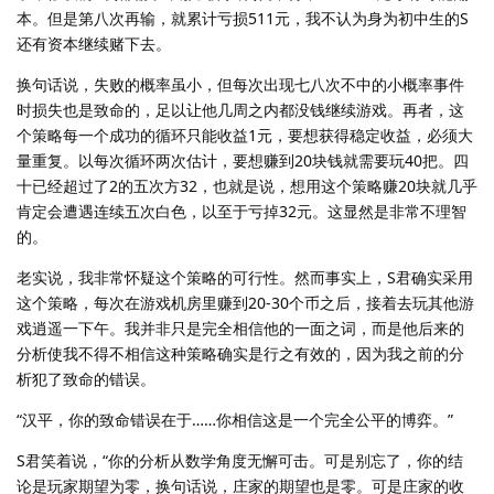
本。但是第八次再输，就累计亏损511元，我不认为身为初中生的S
还有资本继续赌下去。
换句话说，失败的概率虽小，但每次出现七八次不中的小概率事件
时损失也是致命的，足以让他几周之内都没钱继续游戏。再者，这
个策略每一个成功的循环只能收益1元，要想获得稳定收益，必须大
量重复。以每次循环两次估计，要想赚到20块钱就需要玩40把。四
十已经超过了2的五次方32，也就是说，想用这个策略赚20块就几乎
肯定会遭遇连续五次白色，以至于亏掉32元。这显然是非常不理智
的。
老实说，我非常怀疑这个策略的可行性。然而事实上，S君确实采用
这个策略，每次在游戏机房里赚到20-30个币之后，接着去玩其他游
戏逍遥一下午。我并非只是完全相信他的一面之词，而是他后来的
分析使我不得不相信这种策略确实是行之有效的，因为我之前的分
析犯了致命的错误。
“汉平，你的致命错误在于……你相信这是一个完全公平的博弈。”
S君笑着说，“你的分析从数学角度无懈可击。可是别忘了，你的结
论是玩家期望为零，换句话说，庄家的期望也是零。可是庄家的收