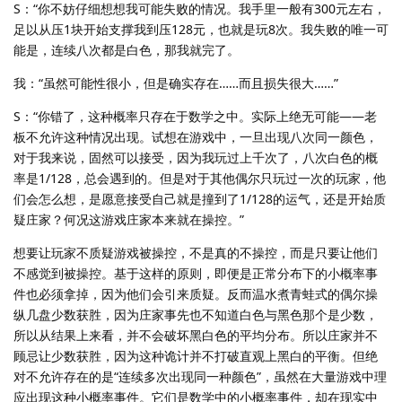
S：“你不妨仔细想想我可能失败的情况。我手里一般有300元左右，
足以从压1块开始支撑我到压128元，也就是玩8次。我失败的唯一可
能是，连续八次都是白色，那我就完了。
我：“虽然可能性很小，但是确实存在……而且损失很大……”
S：“你错了，这种概率只存在于数学之中。实际上绝无可能——老
板不允许这种情况出现。试想在游戏中，一旦出现八次同一颜色，
对于我来说，固然可以接受，因为我玩过上千次了，八次白色的概
率是1/128，总会遇到的。但是对于其他偶尔只玩过一次的玩家，他
们会怎么想，是愿意接受自己就是撞到了1/128的运气，还是开始质
疑庄家？何况这游戏庄家本来就在操控。”
想要让玩家不质疑游戏被操控，不是真的不操控，而是只要让他们
不感觉到被操控。基于这样的原则，即便是正常分布下的小概率事
件也必须拿掉，因为他们会引来质疑。反而温水煮青蛙式的偶尔操
纵几盘少数获胜，因为庄家事先也不知道白色与黑色那个是少数，
所以从结果上来看，并不会破坏黑白色的平均分布。所以庄家并不
顾忌让少数获胜，因为这种诡计并不打破直观上黑白的平衡。但绝
对不允许存在的是“连续多次出现同一种颜色”，虽然在大量游戏中理
应出现这种小概率事件。它们是数学中的小概率事件，却在现实中