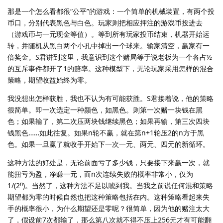
那是一个怎么看都很“公平”的游戏：一个简单的机械装置，有两个投
币口，分别代表黑色与白色。玩家则把相应押注的游戏币投进去
（游戏币与一元现金等值）。等到所有玩家投币结束，机器开始运
转，并随机从黑白两个小孔中掉出一个球来。输家清空，赢家有一
倍奖金。S君讲到这里，我意识到这个赌局等于说老板为一个各占½
的互斥事件都开了1的赔率。这种模型下，无论玩家采用怎样的混合
策略，期望收益始终为零。
我没想出怎样获胜，我也不认为有可能获胜。S君接着说，他的策略
很简单。即一次选定一种颜色，如黑色。则第一次赌一块钱在黑
色；如果输了，第二次压两块钱继续黑色；如果再输，第三次四块
钱黑色……如此往复。如果n轮不赢，就在第n+1轮压2的n方于黑
色。如果一旦赢了就收手开始下一次一元、两元、四元的新循环。
这种方法的好处是，无论前面亏了多少钱，只要接下来赢一次，就
能扭亏为盈，净赚一元，而n次连续失败的概率非常小，仅为
n
1/(2
)。当然了，这种方法不足以唬到我。当我之前说任何混和策略
期望都为零的时候自然也把这种策略包括在内。这种策略看起来失
手的概率很小，为什么期望还是零呢？很简单，因为他的赌注太大
了，假设前7次都输了，那么第八次就不得不压上256元才有可能翻