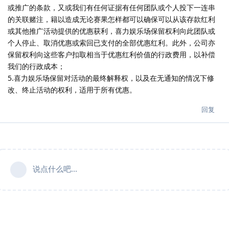
或推广的条款，又或我们有任何证据有任何团队或个人投下一连串
的关联赌注，籍以造成无论赛果怎样都可以确保可以从该存款红利
或其他推广活动提供的优惠获利，喜力娱乐场保留权利向此团队或
个人停止、取消优惠或索回已支付的全部优惠红利。此外，公司亦
保留权利向这些客户扣取相当于优惠红利价值的行政费用，以补偿
我们的行政成本；
5.喜力娱乐场保留对活动的最终解释权，以及在无通知的情况下修
改、终止活动的权利，适用于所有优惠。
回复
说点什么吧...