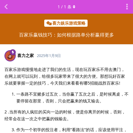
1
/
1
条
喜力娱乐游戏策略
百家乐赢钱技巧：如何根据路单分析赢得更多
喜力之家
2025年1月9日
百家乐游戏慢慢地走进了我们的生活，现在玩百家乐不用去澳门，
在网上就可以玩到，给很多玩家带来了很大的方便。那想玩好百家
乐就要掌握一定的技巧，今天我们来看看有哪5招能战胜百家乐!
一条路不宜赌多过五次，当你赢了五次之后，是时候离桌，不
要停留在那里，否则，只会把赢来的钱又输去。
2 .当所有的人疯狂的买向一边的时候，便是你离开的时候，否则，
经常会在这一次之中把赢的钱输去。
作为一个初学的投注者，利用“看路法”的话，应该使用平注，