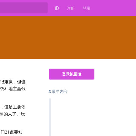
注册
登录
登录以回复
牌很难赢，但也
真钱斗地主赢钱
最早内容
分，但是主要依
制的人了。玩
门21点要知