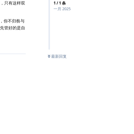
牌，只有这样双
1
/
1
条
一月 2025
，你不归咎与
首先管好的是自
回复
最新回复