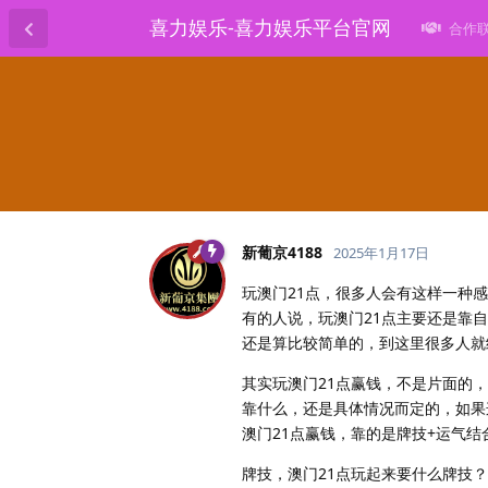
喜力娱乐-喜力娱乐平台官网
合作联系
新葡京4188
2025年1月17日
玩澳门21点，很多人会有这样一种
有的人说，玩澳门21点主要还是靠
还是算比较简单的，到这里很多人就
其实玩澳门21点赢钱，不是片面的
靠什么，还是具体情况而定的，如果
澳门21点赢钱，靠的是牌技+运气
牌技，澳门21点玩起来要什么牌技