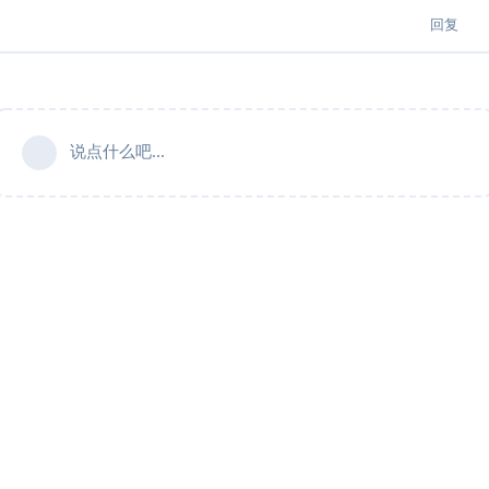
回复
说点什么吧...