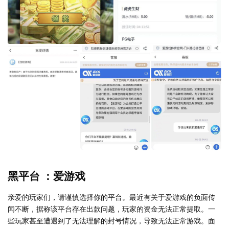
黑平台 ：爱游戏
亲爱的玩家们，请谨慎选择你的平台。最近有关于爱游戏的负面传
闻不断，据称该平台存在出款问题，玩家的资金无法正常提取。一
些玩家甚至遭遇到了无法理解的封号情况，导致无法正常游戏。面