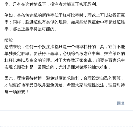
率。只有在这种情况下，投注者才能真正实现盈利。
例如，某条负追缆的断缆率低于杠杆比率时，理论上可以获得正赢
率；同样，胜进缆也有类似的规律。如果能够保证命中率超过缆胜
率，那么正赢率将是可能的。
结论
总结来说，任何一个投注法都只是一个概率杠杆的工具，它并不能
单独决定胜率。要获得正赢率，必须综合考虑命中率、投注策略的
杠杆比率以及资金的管理。对于大多数玩家来说，想要在百家乐中
实现长期盈利是非常困难的，尤其是面对赌场的抽水机制。
因此，理性看待赌博，避免过度追求胜利，合理设定自己的预算，
才能更好地享受游戏并避免沉迷。希望大家能理性投注，理智对待
每一场游戏！
回复