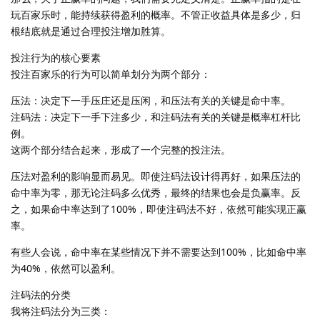
玩百家乐时，能持续获得盈利的概率。不管正收益具体是多少，归
根结底就是通过合理投注增加胜算。
投注行为的核心要素
投注百家乐的行为可以简单划分为两个部分：
压法：决定下一手压庄还是压闲，和压法有关的关键是命中率。
注码法：决定下一手下注多少，和注码法有关的关键是概率杠杆比
例。
这两个部分结合起来，形成了一个完整的投注法。
压法对盈利的影响显而易见。即使注码法设计得再好，如果压法的
命中率为零，那无论注码多么优秀，最终的结果也会是负赢率。反
之，如果命中率达到了100%，即使注码法不好，依然可能实现正赢
率。
有些人会说，命中率在某些情况下并不需要达到100%，比如命中率
为40%，依然可以盈利。
注码法的分类
我将注码法分为三类：