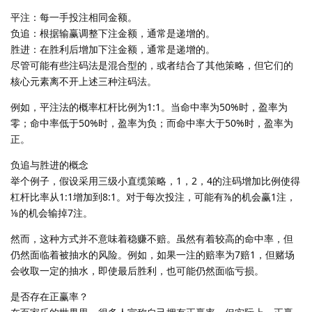
平注：每一手投注相同金额。
负追：根据输赢调整下注金额，通常是递增的。
胜进：在胜利后增加下注金额，通常是递增的。
尽管可能有些注码法是混合型的，或者结合了其他策略，但它们的
核心元素离不开上述三种注码法。
例如，平注法的概率杠杆比例为1:1。当命中率为50%时，盈率为
零；命中率低于50%时，盈率为负；而命中率大于50%时，盈率为
正。
负追与胜进的概念
举个例子，假设采用三级小直缆策略，1，2，4的注码增加比例使得
杠杆比率从1:1增加到8:1。对于每次投注，可能有⅞的机会赢1注，
⅛的机会输掉7注。
然而，这种方式并不意味着稳赚不赔。虽然有着较高的命中率，但
仍然面临着被抽水的风险。例如，如果一注的赔率为7赔1，但赌场
会收取一定的抽水，即使最后胜利，也可能仍然面临亏损。
是否存在正赢率？