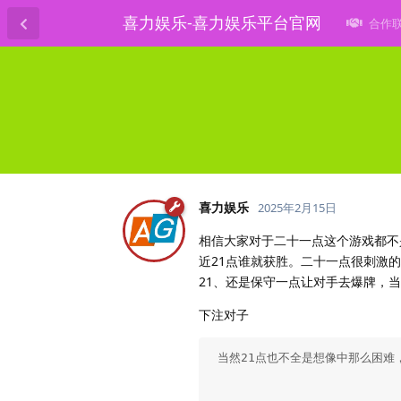
喜力娱乐-喜力娱乐平台官网
合作联系
喜力娱乐
2025年2月15日
相信大家对于二十一点这个游戏都不
近21点谁就获胜。二十一点很刺激
21、还是保守一点让对手去爆牌，
下注对子
 当然21点也不全是想像中那么困