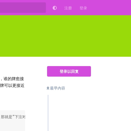
注册
登录
登录以回复
，谁的牌愈接
加牌可以更接近
最早内容
，那就是”下注对子“。下对子这一个投注方式其实并不算在二十一点玩法技巧