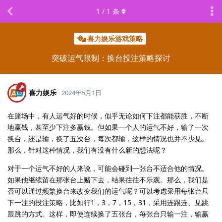
1
/
1
条
喜力娱乐游戏策略
突破运气限制：换台投注策略探讨
喜力娱乐
2024年5月1日
在赌场中，有人运气好的时候，似乎无论如何下注都能获胜，不断
地赢钱，甚至少下注多赢钱。但如果一个人的运气不好，输了一次
换台，还是输，换了五次台，每次都输，这样的情况也并不少见。
那么，针对这种情况，我们有没有什么新的想法呢？
对于一个运气不好的人来说，可能会碰到一张台不适合他的情况。
如果他继续留在那张台上赌下去，结果往往不乐观。那么，我们是
否可以通过频繁换台来改变我们的运气呢？可以考虑采用每张台只
下一注的投注策略，比如行1，3，7，15，31，采用连跟连、见跳
跟跳的方式。这样，即使连续换了五张台，每张台只输一注，输赢