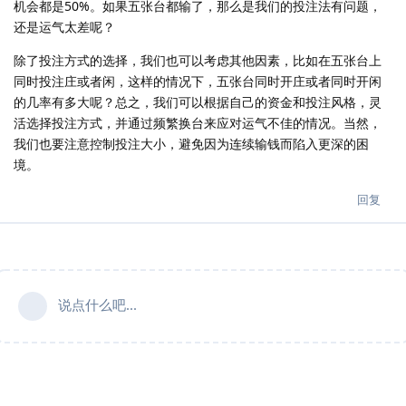
机会都是50%。如果五张台都输了，那么是我们的投注法有问题，
还是运气太差呢？
除了投注方式的选择，我们也可以考虑其他因素，比如在五张台上
同时投注庄或者闲，这样的情况下，五张台同时开庄或者同时开闲
的几率有多大呢？总之，我们可以根据自己的资金和投注风格，灵
活选择投注方式，并通过频繁换台来应对运气不佳的情况。当然，
我们也要注意控制投注大小，避免因为连续输钱而陷入更深的困
境。
回复
说点什么吧...