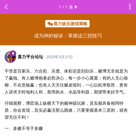
1
/
1
条
喜力娱乐游戏策略
成为神的秘诀：掌握这三招技巧
喜力平台论坛
2025年3月21日
不管是百家乐、六合彩、乐透、体彩还是刮刮乐，赌博无非就是为
了赢钱。有人赌博抱著必胜决心，每一步小心翼翼；有的人无心插
柳，不在意输赢；也有人天天往赌桌报到，一心以机率取胜，更有
人讲求天时地利人和，善用风水、水晶等利器，期望带来好手气。
仔细观察，博弈场上纵横天下的赌神级玩家，其实都具备相同特
质，你会发现，其实必赢没那么困难，只要掌握基本三原则，就有
望无往不利！
一、多赌不等于多赚