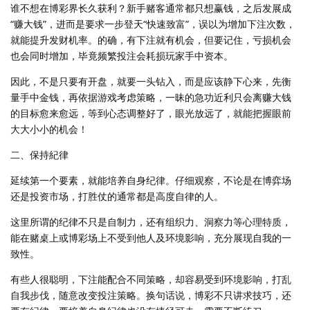
谁不想在博彩界长久获利？新手赌客通常都只想赢钱，之后发展成
“赚大钱”，进而是要求一步登天“快速致富”，误以为增加下注次数，
就能提升发财机率。的确，有下注就有机会，但要记住，亏损机会
也会同时增加，毕竟频繁投注会耗损玩家手中资本。
因此，不是只要有开盘，就要一头钻入，而是应该静下心来，先衡
量手中金钱，再依据游戏考虑策略，一昧的急功近利只会离赚大钱
的目标愈来愈远，等到心态调整好了，眼光放远了，就能把握眼前
大大小小的机会！
二、保持紀律
延续第一个要素，就能培养自身纪律。仔细观察，不论是在博弈场
还是投资市场，打胜仗的通常都是高度自律的人。
这里所谓的纪律不只是自制力，还有组织力、洞察力等心理特质，
能在赌桌上或博彩场上不受到他人及环境影响，充分展现自我的一
致性。
有些人很聪明，下注能配合不同策略，却容易受到环境影响，打乱
自我步伐，随意改变投注策略。换句话说，博彩不只讲求技巧，还