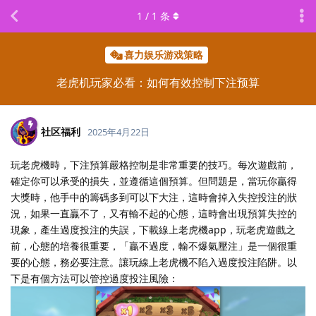
1
/
1
条
喜力娱乐游戏策略
老虎机玩家必看：如何有效控制下注预算
社区福利
2025年4月22日
玩老虎機時，下注預算嚴格控制是非常重要的技巧。每次遊戲前，
確定你可以承受的損失，並遵循這個預算。但問題是，當玩你贏得
大獎時，他手中的籌碼多到可以下大注，這時會掉入失控投注的狀
況，如果一直贏不了，又有輸不起的心態，這時會出現預算失控的
現象，產生過度投注的失誤，下載線上老虎機app，玩老虎遊戲之
前，心態的培養很重要，「贏不過度，輸不爆氣壓注」是一個很重
要的心態，務必要注意。讓玩線上老虎機不陷入過度投注陷阱。以
下是有個方法可以管控過度投注風險：