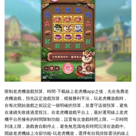
限制老虎機遊戲預算、時間-下載線上老虎機app之後，先在免費老
虎機遊戲，預先設定遊戲預算，模擬勝利手法，玩老虎機遊戲時，
在每次開始遊戲之前設定一個明確的預算，並遵守這個預算，避免
在連續失敗後過度投注。在老虎機遊戲平台上，最好運用線上老虎
機平台所擁有的時間限制功能，設置每次遊戲時間上限。一旦時間
到達上限，遊戲會自動停止，避免無意識地長時間沉浸在遊戲中。
開啟老虎機線上冷卻功能-玩老虎機遊，選擇有自我排除選項的線上