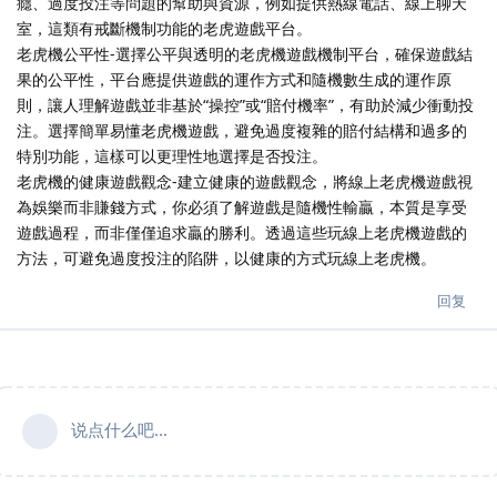
癮、過度投注等問題的幫助與資源，例如提供熱線電話、線上聊天
室，這類有戒斷機制功能的老虎遊戲平台。
老虎機公平性-選擇公平與透明的老虎機遊戲機制平台，確保遊戲結
果的公平性，平台應提供遊戲的運作方式和隨機數生成的運作原
則，讓人理解遊戲並非基於“操控”或“賠付機率”，有助於減少衝動投
注。選擇簡單易懂老虎機遊戲，避免過度複雜的賠付結構和過多的
特別功能，這樣可以更理性地選擇是否投注。
老虎機的健康遊戲觀念-建立健康的遊戲觀念，將線上老虎機遊戲視
為娛樂而非賺錢方式，你必須了解遊戲是隨機性輸贏，本質是享受
遊戲過程，而非僅僅追求贏的勝利。透過這些玩線上老虎機遊戲的
方法，可避免過度投注的陷阱，以健康的方式玩線上老虎機。
回复
说点什么吧...