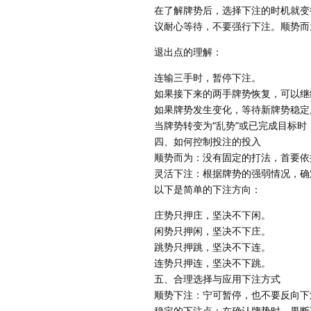
在了解牌势后，选择下注的时机就变
议耐心等待，不要强行下注。顺势而
退出点的理解：
连输三手时，暂停下注。
如果接下来的两手牌势恢复，可以继
如果牌势发生变化，等待新牌势稳定
当牌势转变为“乱势”或已完成目标时
四、如何控制投注的投入
顺势而为：没有固定的打法，首要依
灵活下注：根据牌势的强弱情况，确
以下是简单的下注方向：
庄势只押庄，坚决不下闲。
闲势只押闲，坚决不下庄。
跳势只押跳，坚决不下连。
连势只押连，坚决不下跳。
五、合理选择与应用下注方式
顺势下注：宁可暂停，也不要反向下
稳定的下注点：在确认牌势时，果断