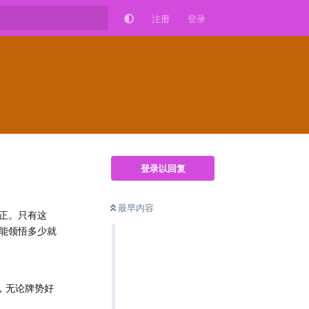
注册
登录
登录以回复
最早内容
正。只有这
能领悟多少就
，无论牌势好