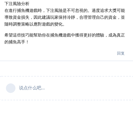
下注風險分析
在進行捕魚機遊戲時，下注風險是不可忽視的。過度追求大獎可能
導致資金損失，因此建議玩家保持冷靜，合理管理自己的資金，並
隨時調整策略以應對遊戲的變化。
希望這些技巧能幫助你在捕魚機遊戲中獲得更好的體驗，成為真正
的捕魚高手！
回复
说点什么吧...