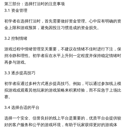
第三部分：选择打法时的注意事项
3.1 资金管理
初学者在选择打法时，首先需要做好资金管理。心中应有明确的资
金上限和游戏预算，避免因投注习惯造成的资金损失。
3.2 控制情绪
游戏过程中情绪管理至关重要，不建议在情绪不佳时进行下注，保
持冷静和理性。初学者应在水平上升到一定程度并保持稳定情绪时
再参与游戏。
3.3 逐步提高技巧
初学者应通过多种方式逐步提高技巧。例如，可以通过参加线上模
拟游戏或观看其他玩家的游戏策略来积累经验，而不应急于上场比
赛。
3.4 选择合适的平台
选择一个安全、信誉良好的线上平台是重要的，优质平台会提供较
好的客户服务和公平的游戏环境，有助于玩家获得更好的游戏体