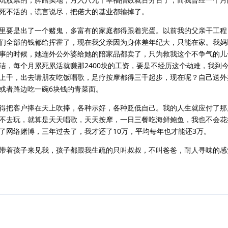
死不活的，谎言说尽，把偌大的基业都输掉了。
里要是出了一个赌鬼，多富有的家庭都得跟着完蛋。以前我的父亲干工程
们全部的钱都给挥霍了，现在我父亲因为身体差年纪大，只能在家。我妈
事的时候，她连外公外婆给她的陪家品都卖了，只为救我这个不争气的儿
洁，每个月累死累活就赚那2400块的工资，要是不经历这个劫难，我到
上千，出去请朋友吃饭唱歌，足疗按摩都得三千起步，现在呢？自己送外
或者路边吃一碗6块钱的青菜面。
得把客户捧在天上吹捧，各种示好，各种贬低自己。我的人生就应付了那
不去玩，就算是天天唱歌，天天按摩，一日三餐吃海鲜鲍鱼，我也不会花
了网络赌博，三年过去了，我才还了10万，平均每年也才能还3万。
带着孩子来见我，孩子都跟我生疏的只叫叔叔，不叫爸爸，耐人寻味的感