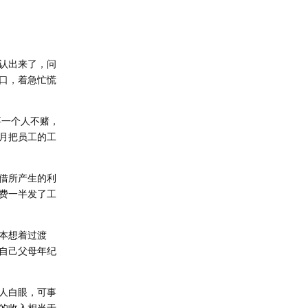
认出来了，问
口，着急忙慌
要一个人不赌，
月把员工的工
借所产生的利
费一半发了工
本想着过渡
自己父母年纪
人白眼，可事
的收入相当于