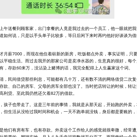
上午送餐到顾客家，出门拿餐的人竟是我过去的一个员工，他一眼就把我
道如何说，只是以手头单子比较多，等日后闲下来时再约他好好谈谈为借
才月薪7000，而现在他住着崭新的新房，吃饭都点外卖，事实证明，只
以平稳生活。而过去我开的那家公司是卖净水器的，生意真的很好，每个
有，存款60来万，没沾染上赌博的话，我完全配得上人生赢家这个词。
清，民间借贷那些利息，可能都有几十万，还有数不清的网络借贷二次复
存款、自己的房车、父母的房车全部也没了。当时把店转让的时候，转让
高利贷。至此我仍然还欠着82万的借款。
，孩子也带走了。这是三年前的事情，我就是从那天起，开始跑的外卖，
，但生活从没给过我时间和机会，一天不跑单就没钱，身后都是要账的，
是他们有房有车，也有存款。外卖这个工作给人的感觉就很卑微，经常遭
玩股票的，脚踏实地，月入八九千幸福指数就百分百了，而我曾经一个月