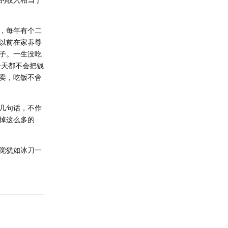
，每年有个二
以前在家养尊
子。一生没吃
今天都不会把钱
卖，吃饭不舍
几句话，不作
掉这么多的
觉犹如冰刀一
回复