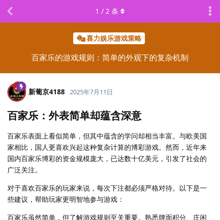
1
/
2
条
喜力娱乐游戏策略
百家乐的游戏规则：简单的外观下的复杂机制
新葡京4188
2025年7月11日
百家乐：外表简单却蕴含深意
百家乐表面上看似简单，但其中蕴含的学问却相当丰富。与欧美国
家相比，国人更喜欢兴起这种复杂计算的博彩游戏。然而，近年来
国内百家乐博彩的资金规模庞大，已达数十亿美元，引发了社会的
广泛关注。
对于喜欢百家乐的玩家来说，每次下注都必须严格对待。以下是一
些建议，帮助玩家更明智地参与游戏：
百家乐虽然简单，但了解游戏规则至关重要。熟悉牌面积分、庄闲