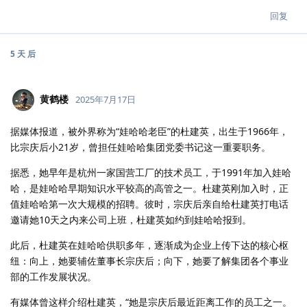
回复
5 天
后
黄鹤楼
2025年7月17日
据媒体报道，被外界称为“娃哈哈老臣”的杜建英，出生于1966年，
比宗庆后小21岁，曾担任娃哈哈集团党委书记这一重要职务。
据悉，她早年是杭州一家国营工厂的技术员工，于1991年加入娃哈
哈，是娃哈哈早期知识水平较高的高管之一。杜建英刚加入时，正
值娃哈哈第一次大规模的招聘。彼时，宗庆后亲自给杜建英打电话
邀请她10天之内来公司上班，杜建英如约到娃哈哈报到。
此后，杜建英在娃哈哈供职多年，逐渐成为企业上传下达的核心枢
纽：向上，她要辅佐董事长宗庆后；向下，她要了解集团各个事业
部的工作发展状况。
有媒体曾这样介绍杜建英，“她是宗庆后最近距离工作的员工之一。