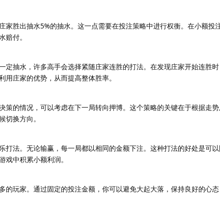
庄家胜出抽水5%的抽水。这一点需要在投注策略中进行权衡。在小额投
水赔付。
一定抽水，许多高手会选择紧随庄家连胜的打法。在发现庄家开始连胜时
利用庄家的优势，从而提高整体胜率。
决策的情况，可以考虑在下一局转向押博。这个策略的关键在于根据走势
候切换方向。
乐打法。无论输赢，每一局都以相同的金额下注。这种打法的好处是可以
游戏中积累小额利润。
多的玩家。通过固定的投注金额，你可以避免大起大落，保持良好的心态