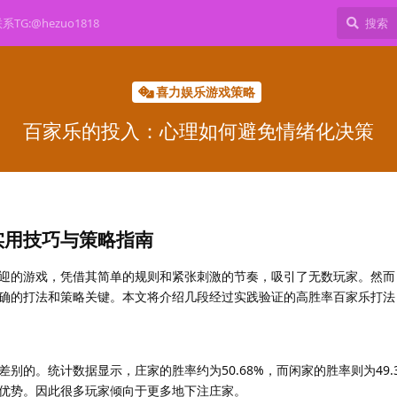
TG:@hezuo1818
喜力娱乐游戏策略
百家乐的投入：心理如何避免情绪化决策
实用技巧与策略指南
迎的游戏，凭借其简单的规则和紧张刺激的节奏，吸引了无数玩家。然而
确的打法和策略关键。本文将介绍几段经过实践验证的高胜率百家乐打法
别的。统计数据显示，庄家的胜率约为50.68%，而闲家的胜率则为49.
优势。因此很多玩家倾向于更多地下注庄家。