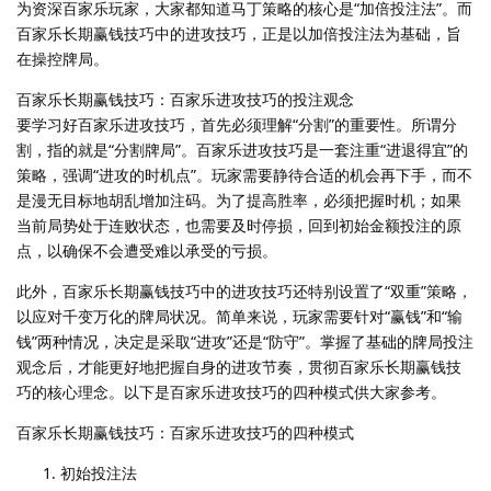
为资深百家乐玩家，大家都知道马丁策略的核心是“加倍投注法”。而
百家乐长期赢钱技巧中的进攻技巧，正是以加倍投注法为基础，旨
在操控牌局。
百家乐长期赢钱技巧：百家乐进攻技巧的投注观念
要学习好百家乐进攻技巧，首先必须理解“分割”的重要性。所谓分
割，指的就是“分割牌局”。百家乐进攻技巧是一套注重“进退得宜”的
策略，强调“进攻的时机点”。玩家需要静待合适的机会再下手，而不
是漫无目标地胡乱增加注码。为了提高胜率，必须把握时机；如果
当前局势处于连败状态，也需要及时停损，回到初始金额投注的原
点，以确保不会遭受难以承受的亏损。
此外，百家乐长期赢钱技巧中的进攻技巧还特别设置了“双重”策略，
以应对千变万化的牌局状况。简单来说，玩家需要针对“赢钱”和“输
钱”两种情况，决定是采取“进攻”还是“防守”。掌握了基础的牌局投注
观念后，才能更好地把握自身的进攻节奏，贯彻百家乐长期赢钱技
巧的核心理念。以下是百家乐进攻技巧的四种模式供大家参考。
百家乐长期赢钱技巧：百家乐进攻技巧的四种模式
初始投注法