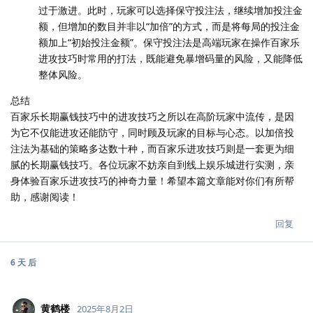
过于激进。此时，玩家可以选择保守投注法，继续增加投注金
额，但增加的数目并非以“加倍”的方式，而是将每局的投注金
额加上“初始投注金额”。保守投注法是高端玩家在操作百家乐
进攻技巧时常用的打法，既能避免暴增码量的风险，又能降低
整体风险。
总结
百家乐长期赢钱技巧中的进攻技巧之所以在高阶玩家中流传，是因
为它不仅能进攻还能防守，同时顾及玩家的目标与心态。以加倍投
注法为基础的策略多达数十种，而百家乐进攻技巧则是一套更为细
腻的长期赢钱技巧。各位玩家不妨亲自到线上娱乐城进行实测，亲
身体验百家乐进攻技巧的神奇力量！希望本篇文章能对你们有所帮
助，感谢阅读！
回复
6 天
后
黄鹤楼
2025年8月2日