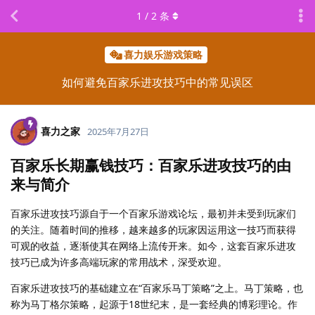
1
/
2
条
喜力娱乐游戏策略
如何避免百家乐进攻技巧中的常见误区
喜力之家
2025年7月27日
百家乐长期赢钱技巧：百家乐进攻技巧的由
来与简介
百家乐进攻技巧源自于一个百家乐游戏论坛，最初并未受到玩家们
的关注。随着时间的推移，越来越多的玩家因运用这一技巧而获得
可观的收益，逐渐使其在网络上流传开来。如今，这套百家乐进攻
技巧已成为许多高端玩家的常用战术，深受欢迎。
百家乐进攻技巧的基础建立在“百家乐马丁策略”之上。马丁策略，也
称为马丁格尔策略，起源于18世纪末，是一套经典的博彩理论。作