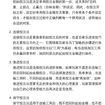
初始投注法是决定单局投注金额的第一步。这关系到“总码
量、止损点、止赢点（目标金额）”的设定。因此，在投注开
始之前，设定好单局投注金额至关重要。只有将各个条件设定
得当，才能在投注过程中正确判断每一个牌局状况，进而做出
合适的对策。
连接投注法
连接投注法是紧接着初始投注后的对策，也是百家乐进攻技巧
的主要投注方向之一。它围绕着百家乐马丁策略的步骤进行加
倍投注。这里的加倍投注以“三局”为基础，每当连续加注三局
仍未赢回资本时，就回到原点的起始投注金额进行操作。
激进投注法
激进投注法是连接投注的进阶策略。如果玩家不愿意在连输三
局后回到起始金额投注，可以选择激进投注。简单来说，当连
输三局时，不回到起始金额，而是将投注金额“再加倍”。这种
激进投注法需要充足的资金和强大的心理素质，玩家需谨慎评
估自己的心理承受能力后再决定是否使用。
保守投注法
保守投注法适用于连输三局后，既不想回到起始金额，也不想