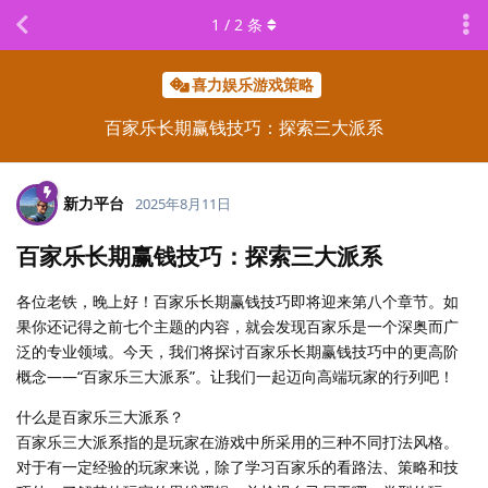
1
/
2
条
喜力娱乐游戏策略
百家乐长期赢钱技巧：探索三大派系
新力平台
2025年8月11日
百家乐长期赢钱技巧：探索三大派系
各位老铁，晚上好！百家乐长期赢钱技巧即将迎来第八个章节。如
果你还记得之前七个主题的内容，就会发现百家乐是一个深奥而广
泛的专业领域。今天，我们将探讨百家乐长期赢钱技巧中的更高阶
概念——“百家乐三大派系”。让我们一起迈向高端玩家的行列吧！
什么是百家乐三大派系？
百家乐三大派系指的是玩家在游戏中所采用的三种不同打法风格。
对于有一定经验的玩家来说，除了学习百家乐的看路法、策略和技