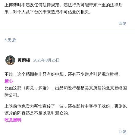
上博弈时不违反任何法律规定。违法行为可能带来严重的法律后
果，对个人及平台的未来造成不可估量的损失。
回复
5 天
后
黄鹤楼
2025年8月26日
不过，这个档期并非只有好电影，还有不少烂片引起观众吐槽。
糖心
比如这部《再见，坏蛋》，出品和发行都是吴京所属的北京登峰国
际公司。
上映前他也卖力帮忙宣传了一波，还在影片中客串了戏份，否则以
该片的阵容还是不足以吸引观众的。
吃瓜黑料
回复