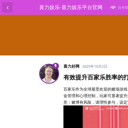
喜力娱乐-喜力娱乐平台官网
合作联系
喜力好网
2025年10月2日
有效提升百家乐胜率的
百家乐作为全球最受欢迎的赌场游戏
金管理和心理控制，玩家可显著提升
意：赌博有风险，请理性参与，设定