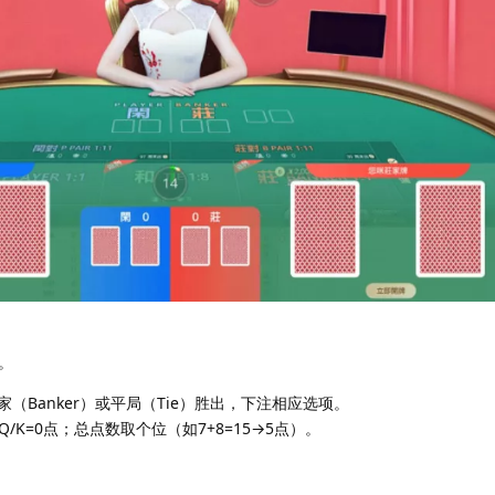
。
家（Banker）或平局（Tie）胜出，下注相应选项。
/Q/K=0点；总点数取个位（如7+8=15→5点）。