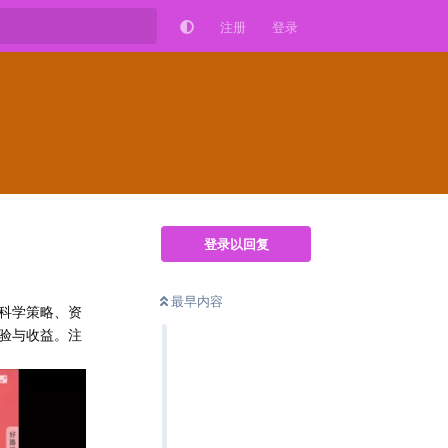
注册
登录
登录以回复
最早内容
科学策略、资
验与收益。注