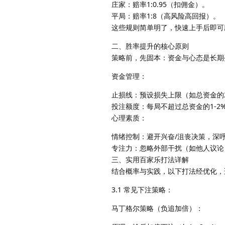
庄家：赔率1:0.95（扣佣金）。
平局：赔率1:8（高风险高回报）。
这些规则简单明了，快速上手后即可
二、胜率提升的核心原则
策略前，先固本：资金与心态是长期
资金管理：
止损线：预设损失上限（如总资金的
投注额度：每局不超过总资金的1-
心理素质：
情绪控制：避开兴奋/沮丧决策，深
专注力：忽略外部干扰（如他人议论
三、实用百家乐打法详解
结合概率与实践，以下打法经优化，
3.1 常见下注策略：
马丁格尔策略（负追加倍）：