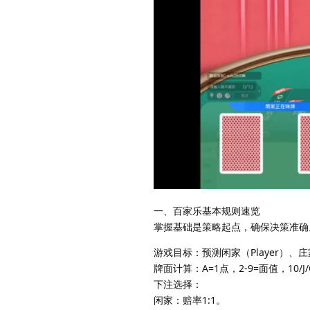
一、百家乐基本规则速览
掌握基础是策略起点，确保决策准确
游戏目标：预测闲家（Player）、庄
牌面计算：A=1点，2-9=面值，10/J
下注选择：
闲家：赔率1:1。