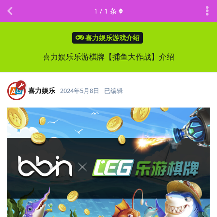
1
/
1
条
喜力娱乐游戏介绍
喜力娱乐乐游棋牌【捕鱼大作战】介绍
喜力娱乐
2024年5月8日
已编辑