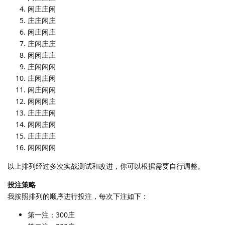
闲庄庄闲
庄庄闲庄
闲庄闲庄
庄闲庄庄
闲闲庄庄
庄闲闲闲
庄闲庄闲
闲庄闲闲
闲闲闲庄
庄庄庄闲
闲闲庄闲
庄庄庄庄
闲闲闲闲
以上排列经过多次实战测试和改进，你可以根据需要自行调整。
投注策略
我按照排列的顺序进行投注，每次下注如下：
第一注：300庄