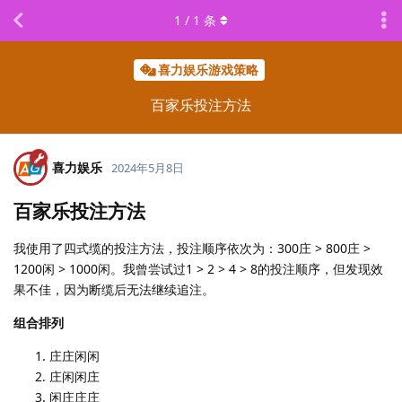
1
/
1
条
喜力娱乐游戏策略
百家乐投注方法
喜力娱乐
2024年5月8日
百家乐投注方法
我使用了四式缆的投注方法，投注顺序依次为：300庄 > 800庄 >
1200闲 > 1000闲。我曾尝试过1 > 2 > 4 > 8的投注顺序，但发现效
果不佳，因为断缆后无法继续追注。
组合排列
庄庄闲闲
庄闲闲庄
闲庄庄庄