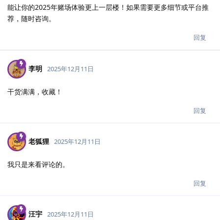
能让你的2025年赌场体验更上一层楼！如果需要更多细节或平台推
荐，随时咨询。
回复
李明
2025年12月11日
干货满满，收藏！
回复
老狐狸
2025年12月11日
我只是来看评论的。
回复
汪宇
2025年12月11日