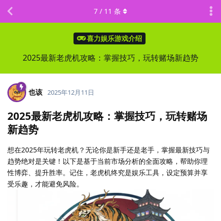
7
/
11
条
喜力娱乐游戏介绍
2025最新老虎机攻略：掌握技巧，玩转赌场新趋势
也该
2025年12月11日
2025最新老虎机攻略：掌握技巧，玩转赌场
新趋势
想在2025年玩转老虎机？无论你是新手还是老手，掌握最新技巧与
趋势绝对是关键！以下是基于当前市场分析的全面攻略，帮助你理
性博弈、提升胜率。记住，老虎机终究是娱乐工具，设定预算并享
受乐趣，才能避免风险。