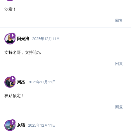
沙发！
回复
阳光湾
2025年12月11日
支持老哥，支持论坛
回复
周杰
2025年12月11日
神贴预定！
回复
灰猫
2025年12月11日