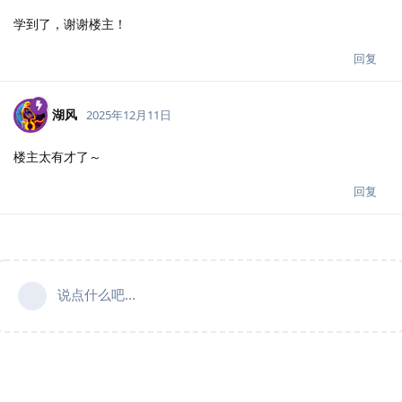
学到了，谢谢楼主！
回复
湖风
2025年12月11日
楼主太有才了～
回复
说点什么吧...