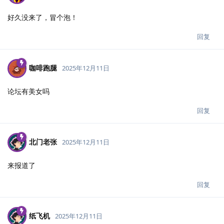
好久没来了，冒个泡！
回复
咖啡跑腿
2025年12月11日
论坛有美女吗
回复
北门老张
2025年12月11日
来报道了
回复
纸飞机
2025年12月11日