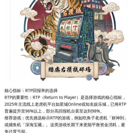
核心指标：RTP回报率的选择
RTP的重要性：RTP（Return to Player）是选择游戏的核心指标，
2025年主流线上老虎机平台如星城Online或知名娱乐城，已将RTP
普遍提升至96%以上，部分高回报机台甚至达到98%。
推荐游戏：优先挑选标示RTP的游戏，例如吃角子老虎机「财神到」
或捕鱼机「深海宝藏」。这类游戏长期下来更能平衡资金消耗，避
免过度亏损。