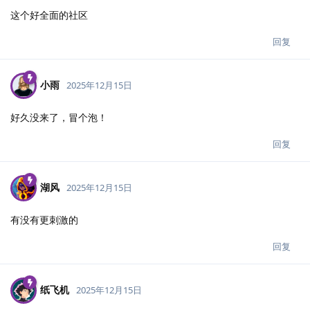
这个好全面的社区
回复
小雨
2025年12月15日
好久没来了，冒个泡！
回复
湖风
2025年12月15日
有没有更刺激的
回复
纸飞机
2025年12月15日