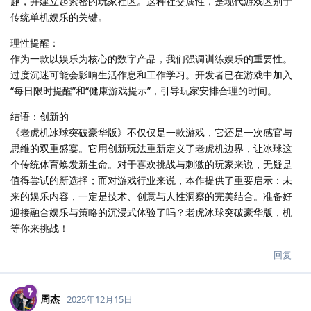
趣，并建立起紧密的玩家社区。这种社交属性，是现代游戏区别于
传统单机娱乐的关键。
理性提醒：
作为一款以娱乐为核心的数字产品，我们强调训练娱乐的重要性。
过度沉迷可能会影响生活作息和工作学习。开发者已在游戏中加入
“每日限时提醒”和“健康游戏提示”，引导玩家安排合理的时间。
结语：创新的
《老虎机冰球突破豪华版》不仅仅是一款游戏，它还是一次感官与
思维的双重盛宴。它用创新玩法重新定义了老虎机边界，让冰球这
个传统体育焕发新生命。对于喜欢挑战与刺激的玩家来说，无疑是
值得尝试的新选择；而对游戏行业来说，本作提供了重要启示：未
来的娱乐内容，一定是技术、创意与人性洞察的完美结合。准备好
迎接融合娱乐与策略的沉浸式体验了吗？老虎冰球突破豪华版，机
等你来挑战！
回复
周杰
2025年12月15日