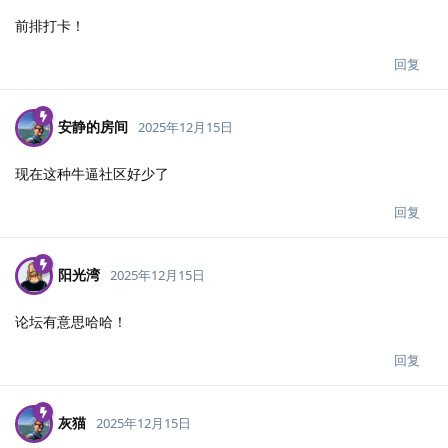
前排打卡！
回复
安静的房间
2025年12月15日
现在这种牛逼社区好少了
回复
阳光湾
2025年12月15日
论坛有意思哈哈！
回复
灰猫
2025年12月15日