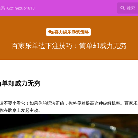
TG:@hezuo1818
喜力娱乐游戏策略
百家乐单边下注技巧：简单却威力无穷
简单却威力无穷
请不要小看它！如果你的玩法正确，你将显着提高这种破解机率。百家乐
你在牌桌上发起主动。