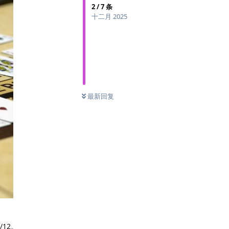
2
/
7
条
十二月 2025
最新回复
12。