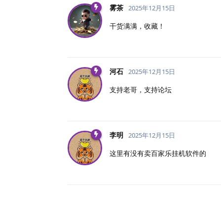
雾茶
2025年12月15日
干货满满，收藏！
河石
2025年12月15日
支持老哥，支持论坛
李明
2025年12月15日
这里有没有卖百家乐挂机软件的