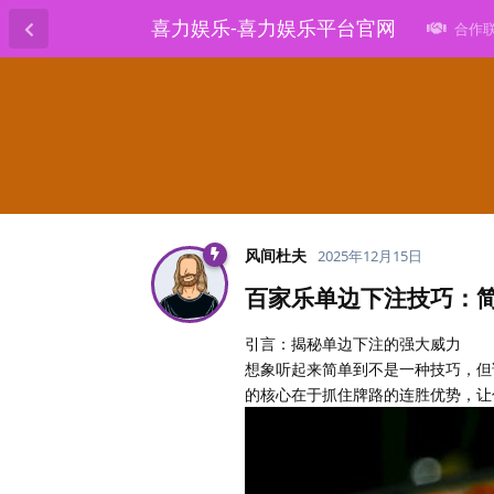
喜力娱乐-喜力娱乐平台官网
合作联系
风间杜夫
2025年12月15日
百家乐单边下注技巧：
引言：揭秘单边下注的强大威力
想象听起来简单到不是一种技巧，但
的核心在于抓住牌路的连胜优势，让