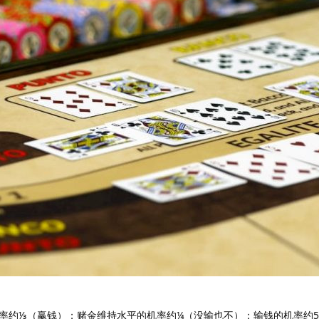
率约⅓（赢钱）；赌金维持水平的机率约¼（没输也不）；输钱的机率约5/