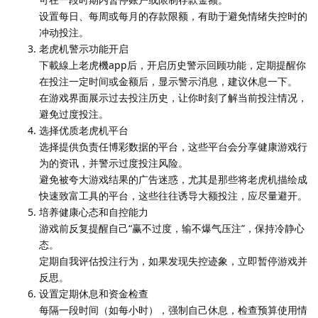
设置每日、每周或每月的存款限额，有助于避免情绪失控时的
冲动投注。
老虎机警示功能开启
下載線上老虎機app后，开启历史警示回顾功能，定期提醒你
在投注一定时间或金额后，显示警示消息，建议休息一下。
在游戏界面展示过去投注历史，让你时刻了解当前投注情况，
避免过度投注。
选择优质老虎机平台
选择提供负责任博彩数据的平台，这些平台会分享健康游戏行
为的资讯，并警示过度投注风险。
避免被夸大游戏结果的广告迷惑，尤其是那些将老虎机描绘成
快速致富工具的平台，这些往往诱导大额投注，应尽量避开。
培养健康心态和自控能力
游戏前反复提醒自己“赢不过度，输不爆气压注”，保持冷静心
态。
定期自我评估投注行为，如果发现失控迹象，立即暂停游戏并
反思。
设置定期休息和资金检查
每隔一段时间（如每小时），强制自己休息，检查预算使用情