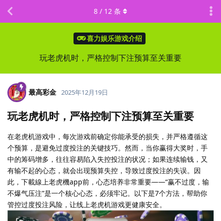
8
/
12
条
喜力娱乐游戏介绍
玩老虎机时，严格控制下注预算至关重要
最高彩金
2025年12月19日
玩老虎机时，严格控制下注预算至关重要
在老虎机游戏中，每次游戏前确定你能承受的损失，并严格遵循这
个预算，是避免过度投注的关键技巧。然而，当你赢得大奖时，手
中的筹码增多，往往容易陷入失控投注的状况；如果连续输钱，又
有输不起的心态，就会出现预算失控，导致过度投注的失误。因
此，下載線上老虎機app前，心态培养非常重要——“赢不过度，输
不爆气压注”是一个核心心态，必须牢记。以下是7个方法，帮助你
管控过度投注风险，让线上老虎机游戏更健康安全。