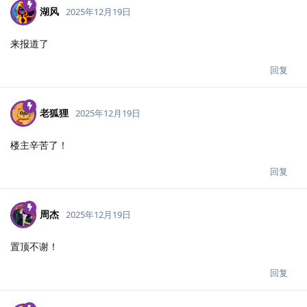
湖风
2025年12月19日
来报道了
回复
老狐狸
2025年12月19日
楼主辛苦了！
回复
周杰
2025年12月19日
置顶不谢！
回复