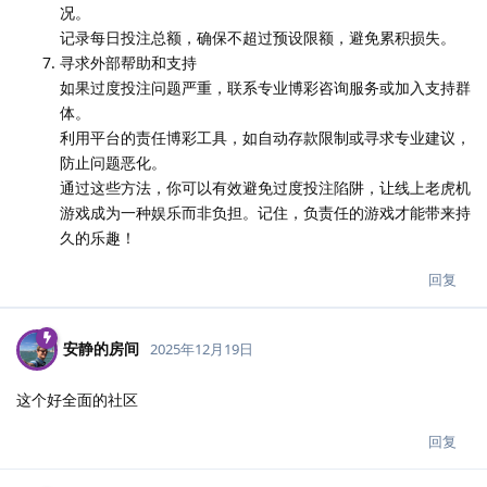
况。
记录每日投注总额，确保不超过预设限额，避免累积损失。
寻求外部帮助和支持
如果过度投注问题严重，联系专业博彩咨询服务或加入支持群
体。
利用平台的责任博彩工具，如自动存款限制或寻求专业建议，
防止问题恶化。
通过这些方法，你可以有效避免过度投注陷阱，让线上老虎机
游戏成为一种娱乐而非负担。记住，负责任的游戏才能带来持
久的乐趣！
回复
安静的房间
2025年12月19日
这个好全面的社区
回复