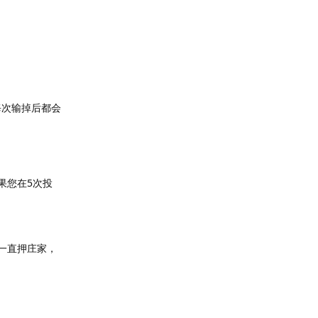
每次输掉后都会
果您在5次投
一直押庄家，