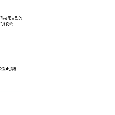
你可能会用自己的
抵押贷款一
设置止损潜
回复