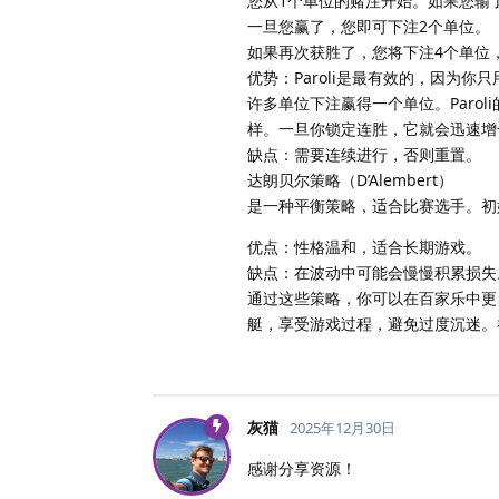
您从1个单位的赌注开始。如果您输
一旦您赢了，您即可下注2个单位。
如果再次获胜了，您将下注4个单位
优势：Paroli是最有效的，因为你只
许多单位下注赢得一个单位。Paro
样。一旦你锁定连胜，它就会迅速增
缺点：需要连续进行，否则重置。
达朗贝尔策略（D’Alembert）
是一种平衡策略，适合比赛选手。初
优点：性格温和，适合长期游戏。
缺点：在波动中可能会慢慢积累损失
通过这些策略，你可以在百家乐中更
艇，享受游戏过程，避免过度沉迷。
灰猫
2025年12月30日
感谢分享资源！