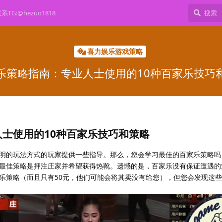
TG:@hezuo1818
喜力娱乐游戏策略
乐策略指南：专业人士使用的10种百家乐技巧
士使用的10种百家乐技巧和策略
明的玩法方式的玩家提供一些指导。那么，您会学习最佳的百家乐策略吗
最佳策略是押注庄家并希望获得热靴。遗憾的是，百家乐没有保证遭遇的
乐策略（而且只有50元，他们可能会将其卖没有给您），但您会发现这