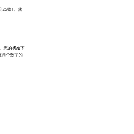
25赔1。然
。您的初始下
这两个数字的