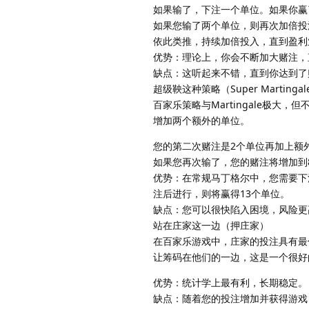
如果输了，下注一个单位。如果你赢
如果您输了两个单位，则再次加倍投
依此类推，持续加倍投入，直到盈利
优势：理论上，你会不断加大赌注，
缺点：这听起来不错，直到你达到了
超级鞅这种策略（Super Martingal
百家乐策略与Martingale极
增加两个额外的单位。
您的第二次赌注是2个单位再加上额
如果您再次输了，您的赌注将增加到
优势：在常规马丁格尔中，您需要下
注后进行，则将赢得13个单位。
缺点：您可以很快陷入困境，风险更
站在庄家这一边（押庄家）
在百家乐游戏中，庄家的投注具有最
让筹码在他们的一边，这是一个很好的
优势：统计学上最有利，长期稳定。
缺点：随着您的投注增加并获得游戏，