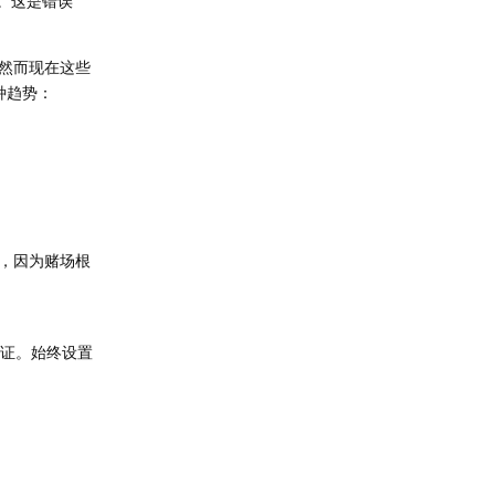
。这是错误
然而现在这些
种趋势：
，因为赌场根
保证。始终设置