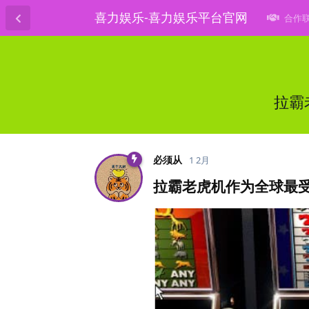
喜力娱乐-喜力娱乐平台官网
合作联系
拉霸
必须从
1 2月
拉霸老虎机作为全球最