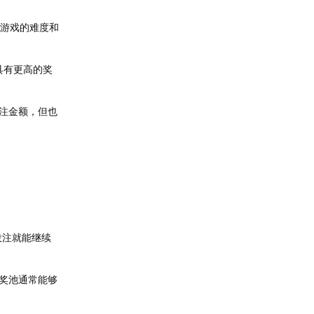
响游戏的难度和
具有更高的奖
注金额，但也
投注就能继续
奖池通常能够