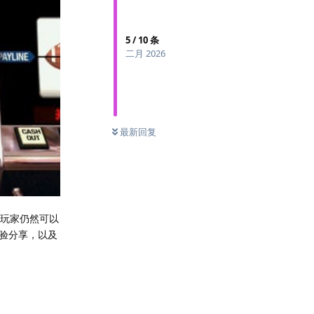
5
/
10
条
二月 2026
最新回复
，玩家仍然可以
验分享，以及