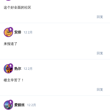
这个好全面的社区
回复
安排
12 2月
来报道了
回复
热尔
12 2月
楼主辛苦了！
回复
爱丽丝
12 2月