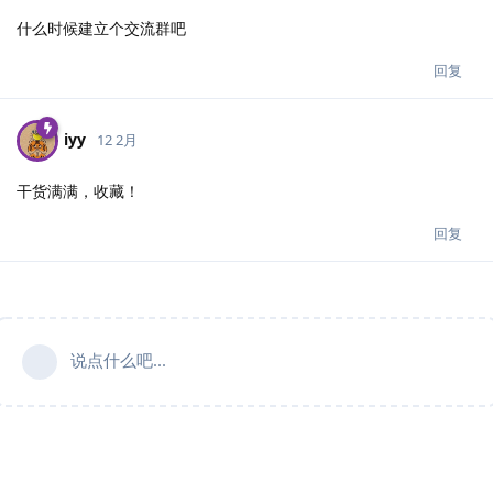
什么时候建立个交流群吧
回复
iyy
12 2月
干货满满，收藏！
回复
说点什么吧...