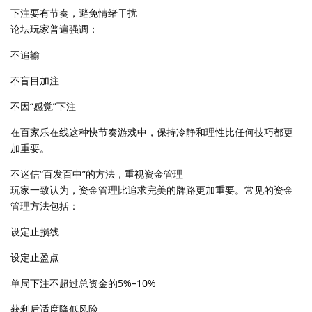
下注要有节奏，避免情绪干扰
论坛玩家普遍强调：
不追输
不盲目加注
不因“感觉”下注
在百家乐在线这种快节奏游戏中，保持冷静和理性比任何技巧都更
加重要。
不迷信“百发百中”的方法，重视资金管理
玩家一致认为，资金管理比追求完美的牌路更加重要。常见的资金
管理方法包括：
设定止损线
设定止盈点
单局下注不超过总资金的5%–10%
获利后适度降低风险