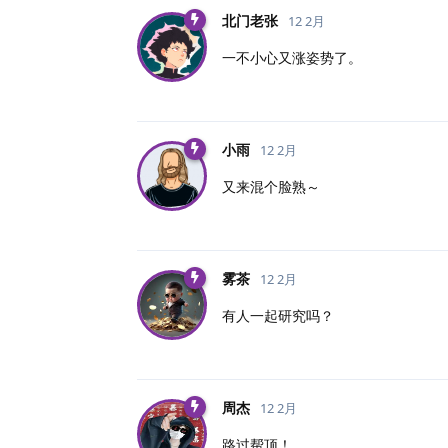
北门老张
12 2月
一不小心又涨姿势了。
小雨
12 2月
又来混个脸熟～
雾茶
12 2月
有人一起研究吗？
周杰
12 2月
路过帮顶！