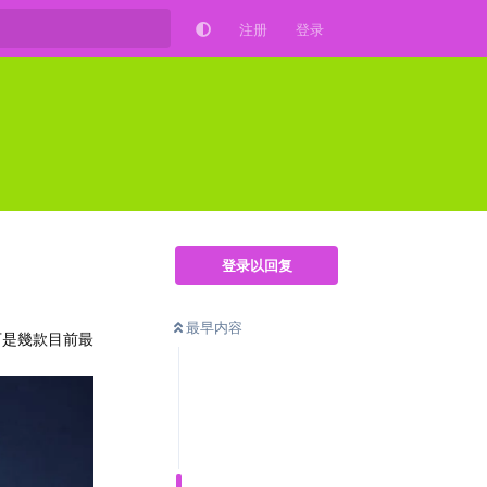
注册
登录
登录以回复
最早内容
下是幾款目前最