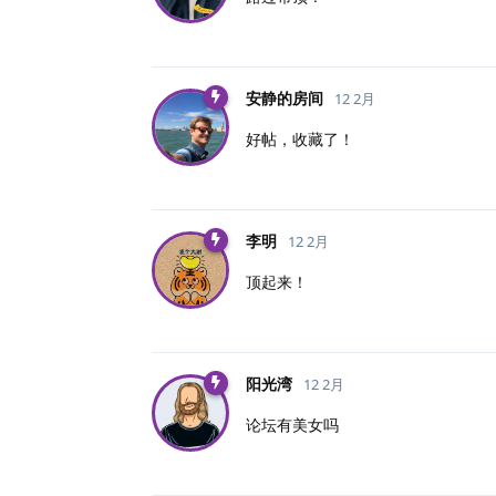
安静的房间
12 2月
好帖，收藏了！
李明
12 2月
顶起来！
阳光湾
12 2月
论坛有美女吗