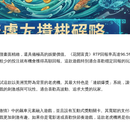
畫面精緻，還具備極高的娛樂價值。《花開富貴》RTP回報率高達96.5
較少的投注就有機會獲得高額回報。這款遊戲特別適合喜歡穩定回報的玩
試這款以美洲荒野為背景的老虎機。其最大特色是「連鎖爆獎」系統，讓
戲的刺激感與可玩性。適合喜歡高波動、追求大獎的玩家。
與激情》中的飆車元素融入遊戲，並且設有互動式獎勳關卡。其寬鬆的支付
戲更加刺激有趣。如果你是電影迷或喜歡快節奏遊戲，這款老虎機將是你