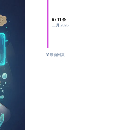
6
/
11
条
二月 2026
最新回复