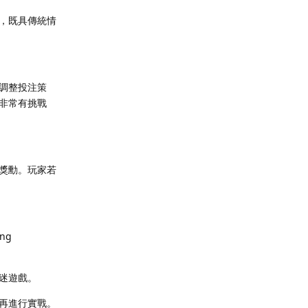
，既具傳統情
調整投注策
非常有挑戰
獎勳。玩家若
ng
迷遊戲。
再進行實戰。