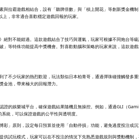
素與拉霸遊戲相結合，設有「聽牌倍數」與「槓上開花」等創新獎金機制
%以上，非常適合喜歡穩定遊戲回報的玩家。
》絕對不能錯過。這款遊戲結合了技巧與運氣，玩家可根據不同炮台等級
破」等特殊功能提高中獎機會。對喜歡動腦和策略的玩家來說，這款遊戲
到了不少玩家的熱烈歡迎，玩法類似日本柏青哥，通過彈珠碰撞觸發多重
獎金池，帶來極大的回報潛力。
證的娛樂城平台，確保遊戲結果隨機且無操控。例如，通過GLI（Gami
onal）認證的系統，可以保證遊戲的公平性與透明度。
博彩」原則，設定每日預算並使用「自動停損」功能，避免過度投注或沉
提供試玩模式，玩家可以在不投注的情況下先熟悉遊戲規則與獎勳機制，