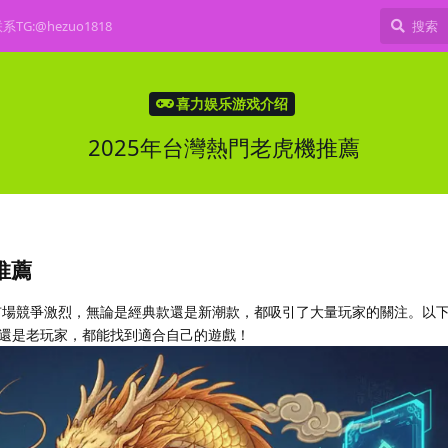
TG:@hezuo1818
喜力娱乐游戏介绍
2025年台灣熱門老虎機推薦
推薦
機市場競爭激烈，無論是經典款還是新潮款，都吸引了大量玩家的關注。以
還是老玩家，都能找到適合自己的遊戲！