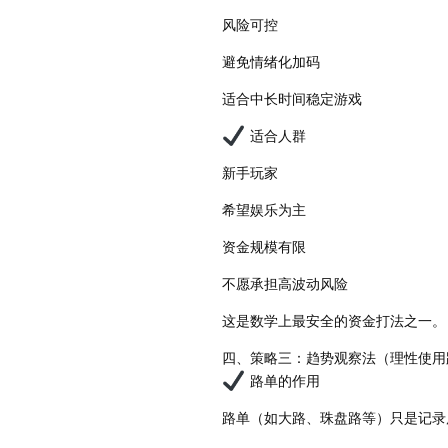
风险可控
避免情绪化加码
适合中长时间稳定游戏
适合人群
新手玩家
希望娱乐为主
资金规模有限
不愿承担高波动风险
这是数学上最安全的资金打法之一。
四、策略三：趋势观察法（理性使用
路单的作用
路单（如大路、珠盘路等）只是记录