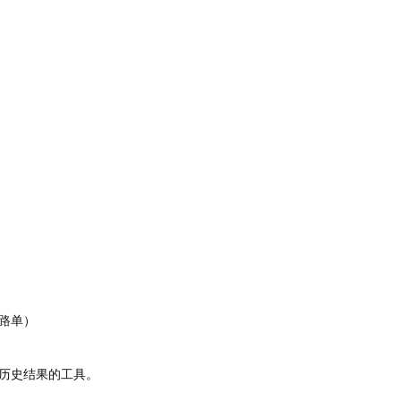
路单）
历史结果的工具。