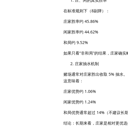
庄、闲的真实胜率
在标准规则下（8副牌）：
庄家胜率约 45.86%
闲家胜率约 44.62%
和局约 9.52%
如果只看“非和局”的结果，庄家确
庄家抽水机制
赌场通常对庄家胜出收取 5% 抽水。
这意味着：
庄家优势约 1.06%
闲家优势约 1.24%
和局优势通常超过 14%（不建议长
结论：长期来看，庄家是相对更优选