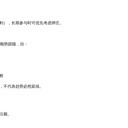
利），长期参与时可优先考虑押庄。
可顺势跟随，但：
察
，不代表趋势必然延续。
注额。