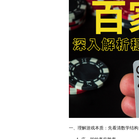
一、理解游戏本质：先看清数学结构