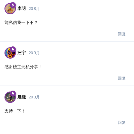
李明
20 3月
能私信我一下不？
回复
汪宇
20 3月
感谢楼主无私分享！
回复
晨晓
20 3月
支持一下！
回复